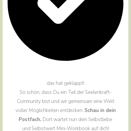
das hat geklappt!
So schön, dass Du ein Teil der Seelenkraft-
Community bist und wir gemeinsam eine Welt
voller Möglichkeiten entdecken.
Schau in dein
Postfach.
Dort wartet nun dein Selbstliebe
und Selbstwert Mini-Workbook auf dich!