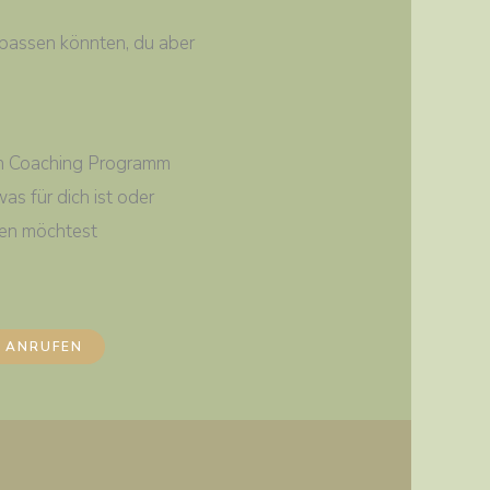
passen könnten, du aber
en Coaching Programm
s für dich ist oder
nen möchtest
ANRUFEN