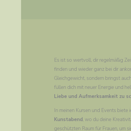
Es ist so wertvoll, dir regelmäßig 
finden und wieder ganz bei dir anko
Gleichgewicht, sondern bringst auch
füllen dich mit neuer Energie und he
Liebe und Aufmerksamkeit zu s
In meinen Kursen und Events biete 
Kunstabend
, wo du deine Kreativit
geschützten Raum für Frauen, um sich