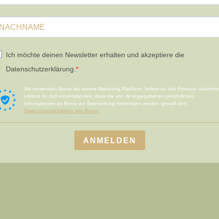
Ich möchte deinen Newsletter erhalten und akzeptiere die
Datenschutzerklärung.
Wir verwenden Brevo als unsere Marketing-Plattform. Indem du das Formular absende
erklärst du dich einverstanden, dass die von dir angegebenen persönlichen
Informationen an Brevo zur Bearbeitung übertragen werden gemäß den
Datenschutzrichtlinien von Brevo.
ANMELDEN