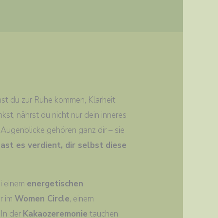
nnst du zur Ruhe kommen, Klarheit
t, nährst du nicht nur dein inneres
 Augenblicke gehören ganz dir – sie
ast es verdient, dir selbst diese
ei einem
energetischen
er im
Women Circle
, einem
 In der
Kakaozeremonie
tauchen